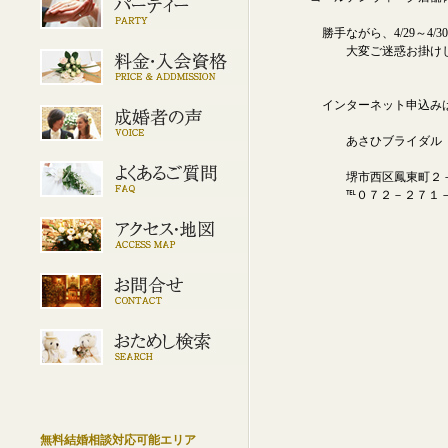
勝手ながら、4/29～4/3
大変ご迷惑お掛けして
インターネット申込みは
あさひブライダル
堺市西区鳳東町２－２
℡０７２－２７１－
無料結婚相談対応可能エリア