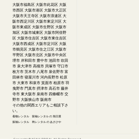
大阪市福島区 大阪市此花区 大阪
市西区 大阪市港区 大阪市大正区
大阪市天王寺区 大阪市浪速区 大
阪市西淀川区 大阪市東淀川区 大
阪市東成区 大阪市生野区 大阪市
旭区 大阪市城東区 大阪市阿倍野
区 大阪市住吉区 大阪市東住吉区
大阪市西成区 大阪市淀川区 大阪
市鶴見区 大阪市住之江区 大阪市
平野区 大阪市北区 大阪市中央区
堺市 岸和田市 豊中市 池田市 吹田
市 泉大津市 高槻市 貝塚市 守口市
枚方市 茨木市 八尾市 泉佐野市 富
田林市 寝屋川市 河内長野市 松原
市 大東市 和泉市 箕面市 柏原市 羽
曳野市 門真市 摂津市 高石市 藤井
寺市 東大阪市 泉南市 四條畷市 交
野市 大阪狭山市 阪南市
その他の関西エリアもご相談下さ
い。
着物レンタル 留袖レンタル の 旭日屋
振袖レンタル 袴レンタル の あさひや