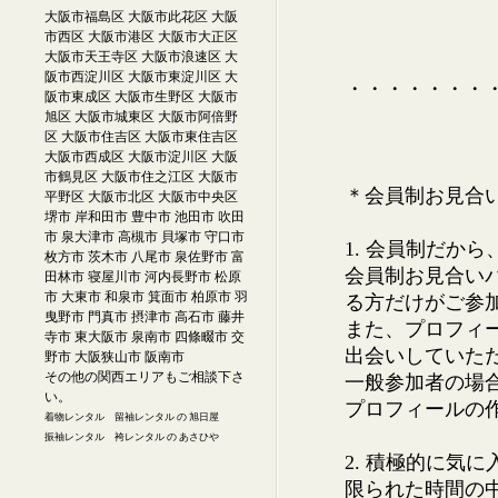
大阪市福島区 大阪市此花区 大阪
市西区 大阪市港区 大阪市大正区
大阪市天王寺区 大阪市浪速区 大
阪市西淀川区 大阪市東淀川区 大
・・・・・・・
阪市東成区 大阪市生野区 大阪市
旭区 大阪市城東区 大阪市阿倍野
区 大阪市住吉区 大阪市東住吉区
大阪市西成区 大阪市淀川区 大阪
市鶴見区 大阪市住之江区 大阪市
＊会員制お見合
平野区 大阪市北区 大阪市中央区
堺市 岸和田市 豊中市 池田市 吹田
市 泉大津市 高槻市 貝塚市 守口市
1. 会員制だか
枚方市 茨木市 八尾市 泉佐野市 富
会員制お見合い
田林市 寝屋川市 河内長野市 松原
市 大東市 和泉市 箕面市 柏原市 羽
る方だけがご参
曳野市 門真市 摂津市 高石市 藤井
また、プロフィ
寺市 東大阪市 泉南市 四條畷市 交
出会いしていた
野市 大阪狭山市 阪南市
その他の関西エリアもご相談下さ
一般参加者の場
い。
プロフィールの
着物レンタル 留袖レンタル の 旭日屋
振袖レンタル 袴レンタル の あさひや
2. 積極的に気
限られた時間の