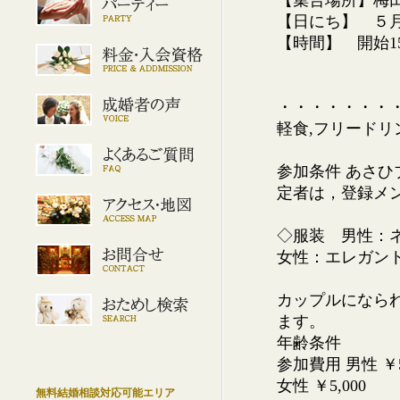
【集合場所】梅
【日にち】 
【時間】 開始15
・・・・・・・
軽食,フリードリ
参加条件 あさ
定者は，登録メ
◇服装 男性：
女性：エレガン
カップルになら
ます。
年齢条件
参加費用 男性 ￥
女性 ￥5,00
無料結婚相談対応可能エリア